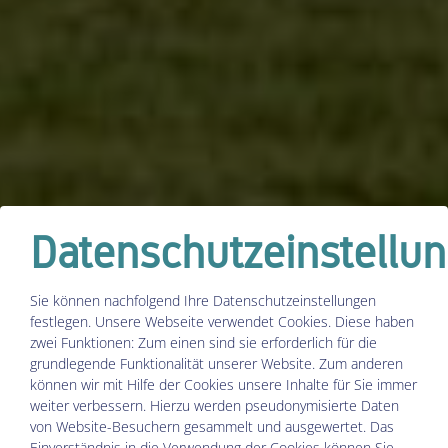
Datenschutzeinstellu
Sie können nachfolgend Ihre Datenschutzeinstellungen
festlegen.
Unsere Webseite verwendet Cookies. Diese haben
zwei Funktionen: Zum einen sind sie erforderlich für die
grundlegende Funktionalität unserer Website. Zum anderen
können wir mit Hilfe der Cookies unsere Inhalte für Sie immer
weiter verbessern. Hierzu werden pseudonymisierte Daten
von Website-Besuchern gesammelt und ausgewertet. Das
Einverständnis in die Verwendung der Cookies können Sie